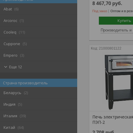
8 467,70
руб.
Abat
6
Под заказ
Оптом и в роз
Купить
Arcoroc
1
Производитель и 
Cooleq
11
Cuppone
5
21000801122
Empero
3
Еще 12
Страна производитель
Беларусь
2
Индия
5
Италия
39
Печь электрическая
ПЭП-2
Китай
64
2 708
руб.