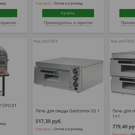
ницу
Под заказ
Оптом и в розницу
Купить
гарантия
Производитель и гарантия
Произво
рпD7914
рпD7915
P.SPO.01
Печь для пиццы Gastromix GS 1
Печь для п
1+1
517,30
руб.
ницу
779,40
ру
Под заказ
Оптом и в розницу
Под заказ
Оп