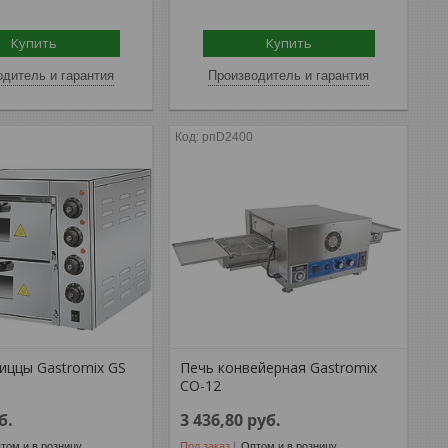
Купить
Купить
дитель и гарантия
Производитель и гарантия
рпD2400
иццы Gastromix GS
Печь конвейерная Gastromix
CO-12
б.
3 436,80
руб.
том и в розницу
Под заказ
Оптом и в розницу