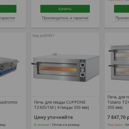
Купить
гарантия
Производитель и гарантия
Произво
рп97657
Печь для 
astromix
Печь для пиццы CUPPONE
Tiziano TZ
TZ435/1M ( 4 пиццы 350 мм)
350 мм)
Цену уточняйте
7 847,70
ницу
В наличии
Оптом и в розницу
Под заказ
Оп