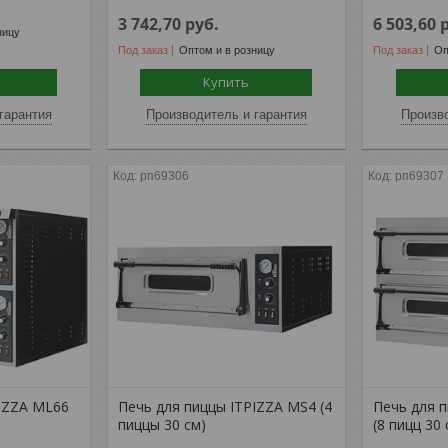
3 742,70
руб.
6 503,60
ницу
Под заказ
Оптом и в розницу
Под заказ
Оп
Купить
гарантия
Производитель и гарантия
Произво
рп69306
рп69307
PIZZA ML66
Печь для пиццы ITPIZZA MS4 (4
Печь для 
пиццы 30 см)
(8 пицц 30 