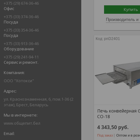
+375 (29) 674-36-46
Офис
Купить
+375 (33) 374-36-46
Производитель и 
Посуда
+375 (33) 354-36-46
Посуда
рпD2401
+375 (33) 913-36-46
Оборудование
+375 (29) 241-94-11
Сервис и ремонт.
ООО "Хотокси"
ул. Краснознаменная, 6, пом.1-36 (2
этаж), Брест, Беларусь
Печь конвейерная G
CO-18
www.общепит.бел
4 343,50
руб.
Под заказ
Оптом и в роз