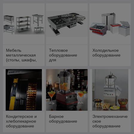
Мебель
Тепловое
Холодильное
металлическая
оборудование
оборудование
(столы, шкафы,
для
стеллажи, ванны)
профессиональн
ой кухни
Кондитерское и
Барное
Электромеханиче
хлебопекарное
оборудование
ское
оборудование
оборудование
для