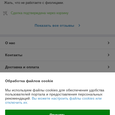
Жаль, что не работаете с физлицами.
Сделка подтверждена через корзину
Показать все отзывы
О нас
Контакты
Доставка и оплата
График работы
Обработка файлов cookie
Мы используем файлы cookies для обеспечения удобства
Полная версия сайта
пользователей портала и предоставления персональных
рекомендаций.
Вы можете настроить файлы cookies или
отключить их.
Политика обработки cookies
Принять