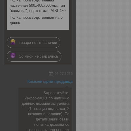
Полка производственная
настенная 500х400х300мм, тип
"косынка", нерж.сталь AISI 430
Полка производственная на 5
досок
Товара нет в наличии
Со мной не связались
01.07.2026
Комментарий продавца
Здравствуйте.
Информация по наличию
данных позиций актуальна
(1 позиция под заказ, 2
позиция в наличии). По
детализации связи
попытка дозвона со
стороны отдела продаж