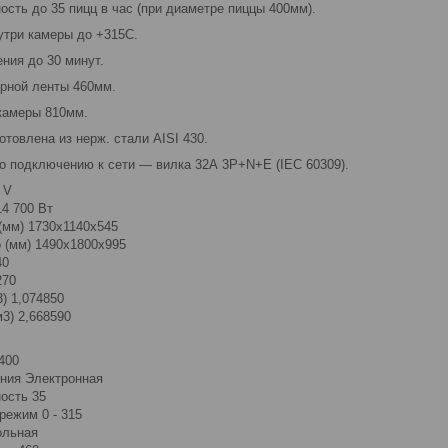
сть до 35 пицц в час (при диаметре пиццы 400мм).
утри камеры до +315С.
ния до 30 минут.
рной ленты 460мм.
камеры 810мм.
отовлена из нерж. стали AISI 430.
о подключению к сети — вилка 32А 3P+N+E (IEC 60309).
 V
14 700 Вт
(мм) 1730x1140x545
о (мм) 1490x1800x995
40
270
) 1,074850
3) 2,668590
400
ния Электронная
ость 35
режим 0 - 315
ольная