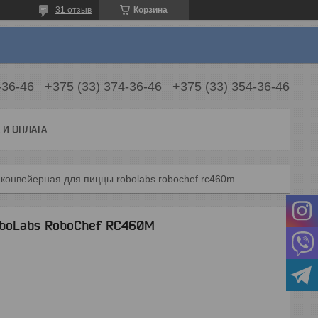
31 отзыв
Корзина
-36-46
+375 (33) 374-36-46
+375 (33) 354-36-46
 И ОПЛАТА
 конвейерная для пиццы robolabs robochef rc460m
oboLabs RoboChef RC460M