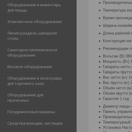
Производительно
Оборудование и инвентарь
для пиццы
Температура вн
Время прохожде
Упаковочное оборудование
Ширина конвейе
Линии раздачи, шведские
Длина рабочей 
столы
Конструкция изг
Рекомендации п
Санитарно-гигиеническое
оборудование
Вольтаж (В) 380
Мощность (Вт) 
Весовое оборудование
Габариты нетто 
Габариты брутт
Вес нетто (кг) 1
Оборудование и аксессуары
Вес брутто (кг) 
для торгового зала.
Объём нетто (м3
Объём брутто (м
Оборудование для
Гарантия 1 год
прачечных
Диаметр пиццы 
Посудомоечные машины
Панель управле
Производительн
Температурный 
Средства моющие, чистящие
Установка Наст