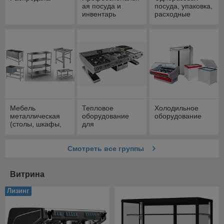
ая посуда и
посуда, упаковка,
инвентарь
расходные
материалы
Мебель
Тепловое
Холодильное
металлическая
оборудование
оборудование
(столы, шкафы,
для
стеллажи, ванны)
профессиональн
ой кухни
Смотреть все группы
Витрина
Лизинг