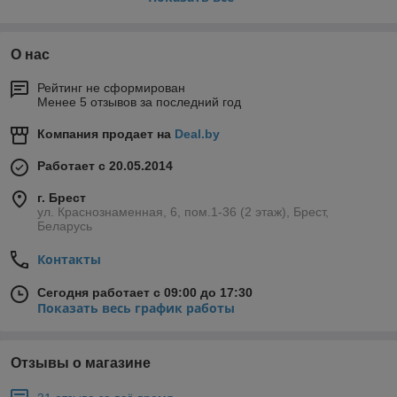
бонусы, акции. Мы предлагаем нашим клиентам только
сертифицированное оборудование в рамках технических
регламентов таможенного союза .
О нас
Если Вы являетесь производителем, прямым поставщиком
холодильного, торгового и технологического оборудования,
Рейтинг не сформирован
мы всегда будем рады расширить свой ассортимент на
Менее 5 отзывов за последний год
принципах взаимовыгодного сотрудничества. Присылайте
свои предложения на: hotoksy@mail.ru телефон для связи с
Компания продает на
Deal.by
руководством +375333713646
Работает с 20.05.2014
Указанные контакты также являются контактами для связи по
вопросам обращения покупателей о нарушении их прав.
г. Брест
ул. Краснознаменная, 6, пом.1-36 (2 этаж), Брест,
Беларусь
Контакты
Сегодня работает с 09:00 до 17:30
Показать весь график работы
Отзывы о магазине