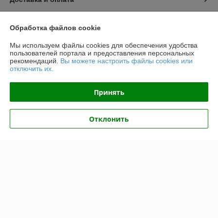
График работы
Обработка файлов cookie
Мы используем файлы cookies для обеспечения удобства
Полная версия сайта
пользователей портала и предоставления персональных
рекомендаций.
Вы можете настроить файлы cookies или
Политика обработки cookies
отключить их.
Сайт создан на платформе Deal.by
Принять
Отклонить
Информация для покупателя
Юридическое лицо:
Общество с ограниченной ответственностью
"Хотокси"
Республика Беларусь, 224704, Брестская область, г. Брест, ул.
Краснознаменная, д. 6, пом. 1-36
Регистрационный номер ЕГР: 291290220