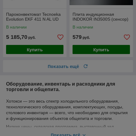
Пароконвектомат Tecnoeka
Плита индукционная
Evolution EKF 411 N AL UD
INDOKOR IN3500S (сенсор)
В наличии
В наличии
5 185,70
579
руб.
руб.
Купить
Купить
Показать ещё
Оборудование, инвентарь и расходники для
торговли и общепита.
Хотокси — это весь спектр холодильного оборудования,
технологического оборудования, комплектующих, посуды,
столового инвентаря — всего, что необходимо для открытия
и функционирования объектов общепита и торговли.
Низкие цены, складская программа, выставочный зал,
доставка по РБ, гибкая система ценообразования, скидки,
Показать всё