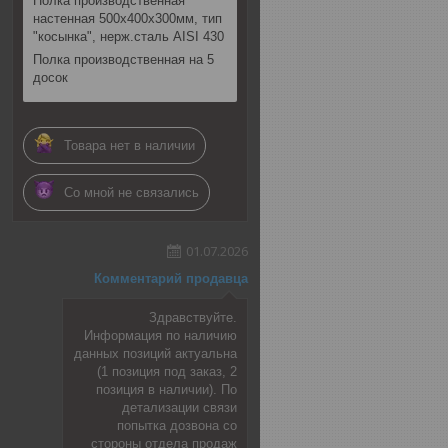
Полка производственная
настенная 500х400х300мм, тип
"косынка", нерж.сталь AISI 430
Полка производственная на 5
досок
Товара нет в наличии
Со мной не связались
01.07.2026
Комментарий продавца
Здравствуйте.
Информация по наличию
данных позиций актуальна
(1 позиция под заказ, 2
позиция в наличии). По
детализации связи
попытка дозвона со
стороны отдела продаж