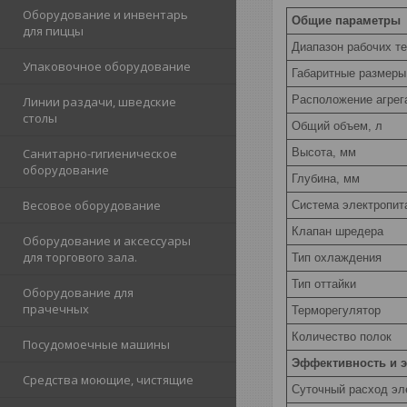
Оборудование и инвентарь
Общие параметры
для пиццы
Диапазон рабочих те
Упаковочное оборудование
Габаритные размеры
Расположение агрег
Линии раздачи, шведские
столы
Общий объем, л
Высота, мм
Санитарно-гигиеническое
оборудование
Глубина, мм
Весовое оборудование
Система электропита
Клапан шредера
Оборудование и аксессуары
для торгового зала.
Тип охлаждения
Тип оттайки
Оборудование для
прачечных
Терморегулятор
Количество полок
Посудомоечные машины
Эффективность и э
Средства моющие, чистящие
Суточный расход эле