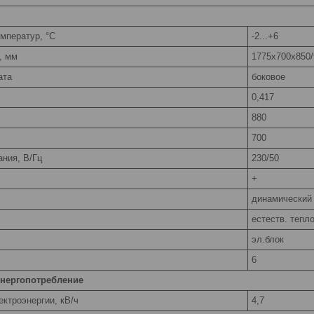
мператур, °C
-2...+6
, мм
1775x700x850/
ата
боковое
0,417
880
700
ния, В/Гц
230/50
+
динамический
естеств. тепл
эл.блок
6
нергопотребление
ктроэнергии, кВ/ч
4,7