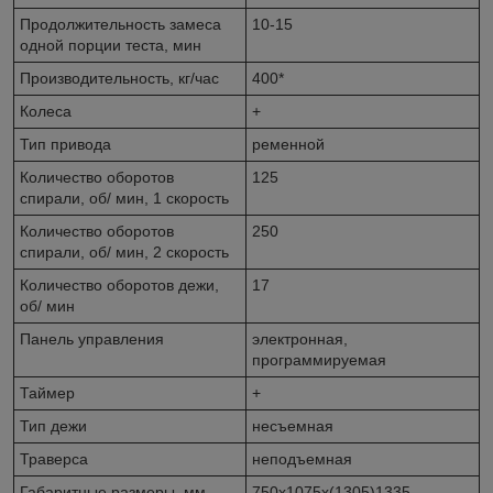
Продолжительность замеса
10-15
одной порции теста, мин
Производительность, кг/час
400*
Колеса
+
Тип привода
ременной
Количество оборотов
125
спирали, об/ мин, 1 скорость
Количество оборотов
250
спирали, об/ мин, 2 скорость
Количество оборотов дежи,
17
об/ мин
Панель управления
электронная,
программируемая
Таймер
+
Тип дежи
несъемная
Траверса
неподъемная
Габаритные размеры, мм
750х1075х(1305)1335