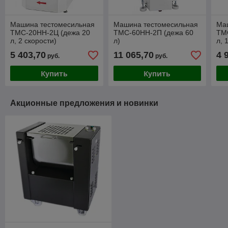
Машина тестомесильная
Машина тестомесильная
Ма
ТМС-20НН-2Ц (дежа 20
ТМС-60НН-2П (дежа 60
ТМ
л, 2 скорости)
л)
л, 
5 403,70
11 065,70
4 
руб.
руб.
Купить
Купить
Акционные предложения и новинки