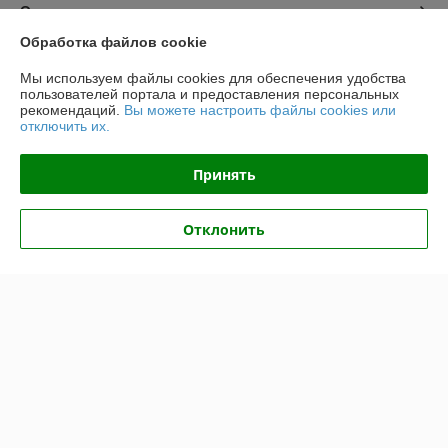
О нас
Обработка файлов cookie
Контакты
Мы используем файлы cookies для обеспечения удобства
пользователей портала и предоставления персональных
Доставка и оплата
рекомендаций.
Вы можете настроить файлы cookies или
отключить их.
График работы
Принять
Полная версия сайта
Отклонить
Политика обработки cookies
Сайт создан на платформе Deal.by
Информация для покупателя