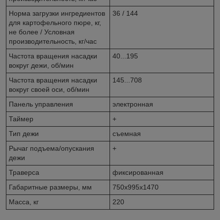
Норма загрузки ингредиентов
36 / 144
для картофельного пюре, кг,
не более / Условная
производительность, кг/час
Частота вращения насадки
40...195
вокруг дежи, об/мин
Частота вращения насадки
145...708
вокруг своей оси, об/мин
Панель управления
электронная
Таймер
+
Тип дежи
съемная
Рычаг подъема/опускания
+
дежи
Траверса
фиксированная
Габаритные размеры, мм
750х995х1470
Масса, кг
220