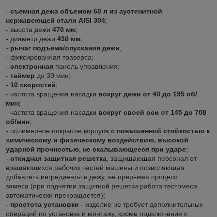
-
съемная
дежа объемом 60 л из аустенитной
нержавеющей стали AISI 304
;
- высота дежи
470 мм
;
- диаметр дежи
430 мм
;
-
рычаг подъема/опускания дежи
;
- фиксированная траверса;
-
электронная
панель управления;
-
таймер
до 30 мин;
-
10 скоростей
;
- частота вращения насадки
вокруг дежи от 40 до 195 об/
мин
;
- частота вращения насадки
вокруг своей оси от 145 до 708
об/мин
;
- полимерное покрытие корпуса
с повышенной стойкостью к
химическому и физическому воздействию, высокой
ударной прочностью, не скалывающееся при ударе
;
-
откидная защитная решетка
, защищающая персонал от
вращающихся рабочих частей машины и позволяющая
добавлять ингредиенты в дежу, не прерывая процесс
замеса (при поднятии защитной решетки работа тестомеса
автоматически прекращается);
-
простота установки
- изделие не требует дополнительных
операций по установке и монтажу, кроме подключения к