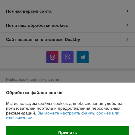
Полная версия сайта
Политика обработки cookies
Сайт создан на платформе Deal.by
Информация для покупателя
Юридическое лицо:
Общество с ограниченной ответственностью
Обработка файлов cookie
"Хотокси"
Республика Беларусь, 224704, Брестская область, г. Брест, ул.
Краснознаменная, д. 6, пом. 1-36
Мы используем файлы cookies для обеспечения удобства
пользователей портала и предоставления персональных
Регистрационный номер ЕГР: 291290220
рекомендаций.
Вы можете настроить файлы cookies или
отключить их.
УНП: 291290220
Регистрационный орган: Администрация Московского района г. Бреста
Принять