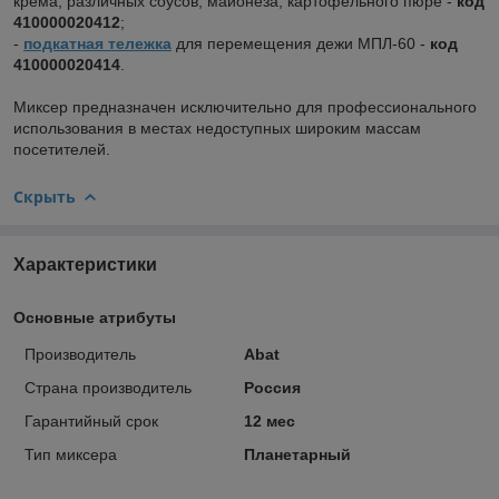
крема, различных соусов, майонеза, картофельного пюре -
код
410000020412
;
-
подкатная тележка
для перемещения дежи МПЛ-60 -
код
410000020414
.
Миксер предназначен исключительно для профессионального
использования в местах недоступных широким массам
посетителей.
Скрыть
Характеристики
Основные атрибуты
Производитель
Abat
Страна производитель
Россия
Гарантийный срок
12 мес
Тип миксера
Планетарный