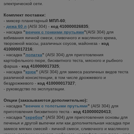
электрической сети.
Комплект поставки:
- миксер планетарный
МПЛ-60
;
-
дежа 60 л
(AISI 304) -
код 410000026835
;
- насадка
"
венчик с тонкими прутьями
"
(AISI 304) для
взбивания яичной смеси, сливочного и масляного крема,
творожной массы, различных соусов, майонеза -
код
410000017216
;
- насадка
"
лопатка
"
(AISI 304) для приготовления
картофельного пюре, бисквитного теста, мясного и рыбного
фарша -
код 410000017325
;
- насадка
"
крюк
"
(AISI 304) для замеса различных видов теста
различной консистенции, в том числе дрожжевого и
бездрожжевого -
код 410000017327
;
- руководство по эксплуатации.
Опции (заказываются дополнительно):
- насадка
"
венчик с толстыми прутьями
"
(AISI 304) для
приготовления бисквитного теста -
код 410000020413
;
- насадка
"
скребок
"
(AISI 304) для приготовления основы для
печенья и другой выпечки или как дополнительная насадка при
замесе мягких смесей - яичной смеси, сливочного и масляного