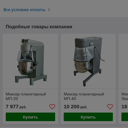
Все условия оплаты
Подобные товары компании
Миксер планетарный
Миксер планетарный
Ми
МП-20
МП-40
Sta
7 977
10 200
18
руб.
руб.
Купить
Купить