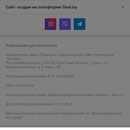
Сайт создан на платформе Deal.by
Информация для покупателя
Юридическое лицо:
Общество с ограниченной ответственностью
"Хотокси"
Республика Беларусь, 224704, Брестская область, г. Брест, ул.
Краснознаменная, д. 6, пом. 1-36
Регистрационный номер ЕГР: 291290220
УНП: 291290220
Регистрационный орган: Администрация Московского района г. Бреста
Дата регистрации компании: 27.03.2014
Местонахождение книги жалоб и предложений: ул. Краснознаменная,
6 (2 этаж)