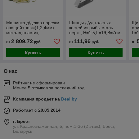
Машинка д/декор.нарезки
Щипцы д/уд.толстых
Щип
овощей+ножи(1,2,4мм)
костей из рыбы сталь
оли
металл,пластик;
нерж.; H=1.5,L=19,B=7см;
L=1
H=23.5,L=29,B=12см;
металлич.
2 809,72
111,96
от
руб.
от
руб.
от
металлич.,черный
Купить
Купить
О нас
Рейтинг не сформирован
Менее 5 отзывов за последний год
Компания продает на
Deal.by
Работает с 20.05.2014
г. Брест
ул. Краснознаменная, 6, пом.1-36 (2 этаж), Брест,
Беларусь