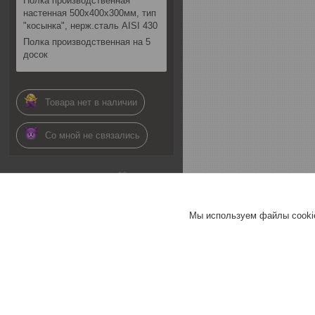
Полка производственная
настенная 500х400х300мм, тип
"косынка", нерж.сталь AISI 430
Полка производственная на 5
досок
Товара нет в наличии
Со мной не связались
01.07.2026
Комментарий продавца
Мы используем файлы cookie
Здравствуйте.
Информация по наличию
данных позиций актуальна
(1 позиция под заказ, 2
позиция в наличии). По
детализации связи
попытка дозвона со
стороны отдела продаж