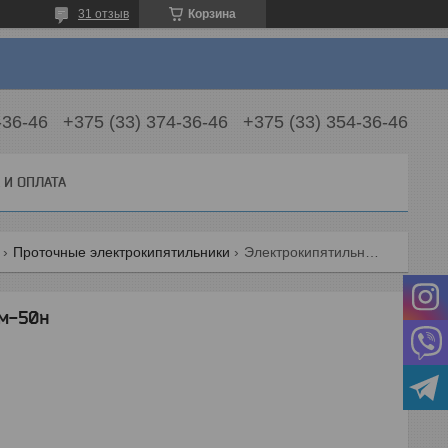
31 отзыв
Корзина
-36-46
+375 (33) 374-36-46
+375 (33) 354-36-46
 И ОПЛАТА
Проточные электрокипятильники
Электрокипятильник iterma кнэм-50н
эм-50н