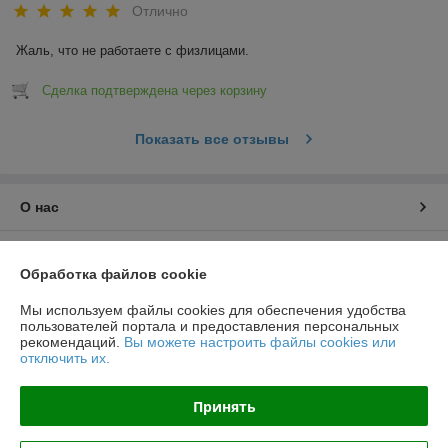
Отлично
Жаль, что не работаете с физлицами.
Сделка подтверждена через корзину
Показать все отзывы
О нас
Контакты
Обработка файлов cookie
Доставка и оплата
Мы используем файлы cookies для обеспечения удобства
пользователей портала и предоставления персональных
рекомендаций.
Вы можете настроить файлы cookies или
График работы
отключить их.
Полная версия сайта
Принять
Политика обработки cookies