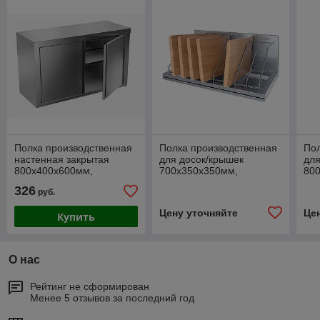
Полка производственная
Полка производственная
Пол
настенная закрытая
для досок/крышек
для
800х400х600мм,
700х350х350мм,
80
нерж.сталь AISI 430,
нерж.сталь AISI 430, 11
нер
326
руб.
двери распашные
секций.
сек
Цену уточняйте
Це
Купить
О нас
Рейтинг не сформирован
Менее 5 отзывов за последний год