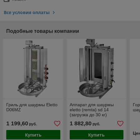
Все условия оплаты
Подобные товары компании
Гриль для шаурмы Eletto
Аппарат для шаурмы
Гор
D06MZ
eletto (remta) sd 14
ша
(загрузка до 30 кг)
1 199,60
1 882,80
руб.
руб.
Це
Купить
Купить