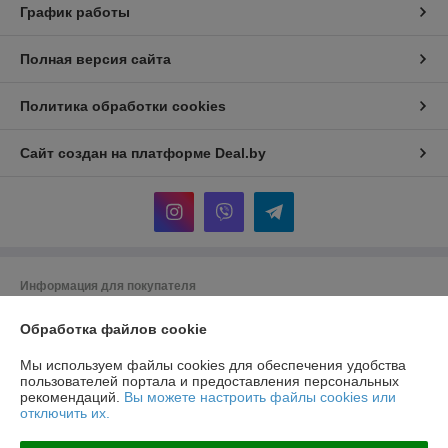
График работы
Полная версия сайта
Политика обработки cookies
Сайт создан на платформе Deal.by
Информация для покупателя
Юридическое лицо:
Общество с ограниченной ответственностью
Обработка файлов cookie
"Хотокси"
Республика Беларусь, 224704, Брестская область, г. Брест, ул.
Краснознаменная, д. 6, пом. 1-36
Мы используем файлы cookies для обеспечения удобства
пользователей портала и предоставления персональных
Регистрационный номер ЕГР: 291290220
рекомендаций.
Вы можете настроить файлы cookies или
отключить их.
УНП: 291290220