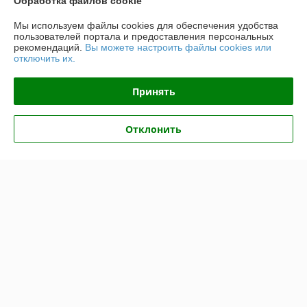
Обработка файлов cookie
Доставка и оплата
Мы используем файлы cookies для обеспечения удобства
пользователей портала и предоставления персональных
График работы
рекомендаций.
Вы можете настроить файлы cookies или
отключить их.
Полная версия сайта
Принять
Политика обработки cookies
Отклонить
Сайт создан на платформе Deal.by
Информация для покупателя
Юридическое лицо:
Общество с ограниченной ответственностью
"Хотокси"
Республика Беларусь, 224704, Брестская область, г. Брест, ул.
Краснознаменная, д. 6, пом. 1-36
Регистрационный номер ЕГР: 291290220