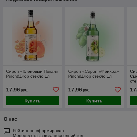
Сироп «Кленовый Пекан»
Сироп «Сироп «Фейхоа»
Си
Pinch&Drop стекло 1л
Pinch&Drop стекло 1л
См
сте
17,96
17,96
17
руб.
руб.
Купить
Купить
О нас
Рейтинг не сформирован
Менее 5 отзывов за последний год