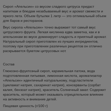
Сироп «Апельсин» со вкусом сладкого цитруса придаст
напиткам и блюдам незабываемый вкус и аромат свежести и
яркого лета. Объем бутылки 1 литр — это оптимальный объем
для баров и ресторанов.
Вкус сиропа «Апельсин» точно выражает тот самый вкус
цитрусового фрукта. Легкая кислинка едва заметна, как и в
апельсинам во вкусе доминирует сладость и приятный аромат.
Натуральный сироп приготовлен из лучших ингредиентов,
поэтому при приготовлении различных рецептов он отлично
раскрывается букетом цитрусовых нот.
Состав
Глюкозно-фруктозный сироп, карамельная патока, вода
подготовленная питьевая, лимонная кислота, ароматизатор
«‎Апельсин»‎ идентичный натуральному, подсластители
(цикламат натрия, сахаринат натрия), консерванты (сорбат
калия, бензоат натрия), краситель Солнечный закат. Содержит
краситель, который может оказывать отрицательное влияние
на активность и внимание детей.
Пищевая ценность (г/100 г)