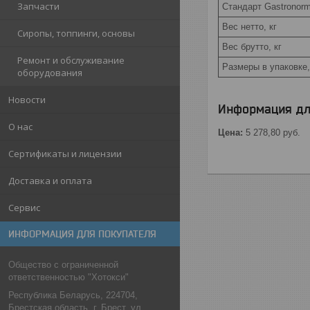
Запчасти
Стандарт Gastronor
Вес нетто, кг
Сиропы, топпинги, основы
Вес брутто, кг
Ремонт и обслуживание
Размеры в упаковке
оборудования
Новости
Информация дл
О нас
Цена:
5 278,80
руб.
Сертификаты и лицензии
Доставка и оплата
Сервис
ИНФОРМАЦИЯ ДЛЯ ПОКУПАТЕЛЯ
Общество с ограниченной
ответственностью "Хотокси"
Республика Беларусь, 224704,
Брестская область, г. Брест, ул.