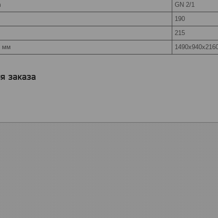
m
GN 2/1
190
215
, мм
1490х940х216
я заказа