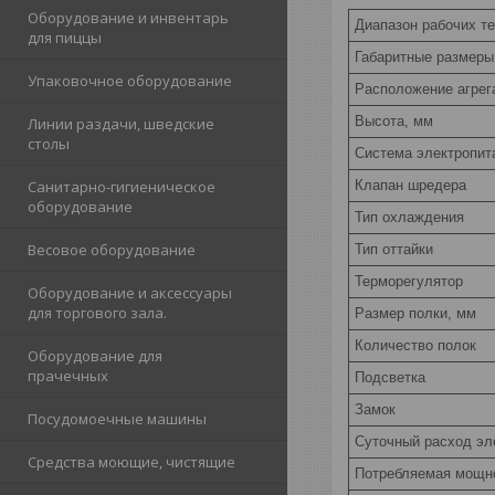
Оборудование и инвентарь
Диапазон рабочих те
для пиццы
Габаритные размеры
Упаковочное оборудование
Расположение агрег
Высота, мм
Линии раздачи, шведские
столы
Система электропита
Клапан шредера
Санитарно-гигиеническое
оборудование
Тип охлаждения
Весовое оборудование
Тип оттайки
Терморегулятор
Оборудование и аксессуары
для торгового зала.
Размер полки, мм
Количество полок
Оборудование для
прачечных
Подсветка
Замок
Посудомоечные машины
Суточный расход эле
Средства моющие, чистящие
Потребляемая мощно