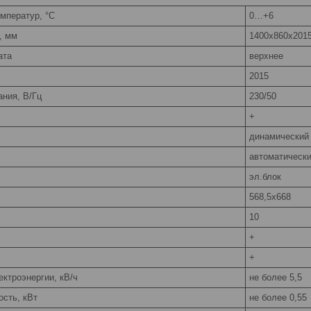
мператур, °C
0…+6
, мм
1400х860х201
ата
верхнее
2015
ния, В/Гц
230/50
+
динамический
автоматически
эл.блок
568,5х668
10
+
+
ктроэнергии, кВ/ч
не более 5,5
сть, кВт
не более 0,55