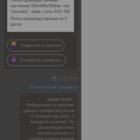
Полка производственная
настенная 500х400х300мм, тип
"косынка", нерж.сталь AISI 430
Полка производственная на 5
досок
Товара нет в наличии
Со мной не связались
01.07.2026
Комментарий продавца
Здравствуйте.
Информация по наличию
данных позиций актуальна
(1 позиция под заказ, 2
позиция в наличии). По
детализации связи
попытка дозвона со
стороны отдела продаж