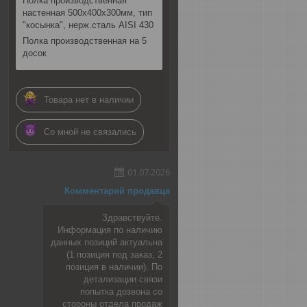
Полка производственная
настенная 500х400х300мм, тип
"косынка", нерж.сталь AISI 430
Полка производственная на 5
досок
Товара нет в наличии
Со мной не связались
01.07.2026
Комментарий продавца
Здравствуйте.
Информация по наличию
данных позиций актуальна
(1 позиция под заказ, 2
позиция в наличии). По
детализации связи
попытка дозвона со
стороны отдела продаж