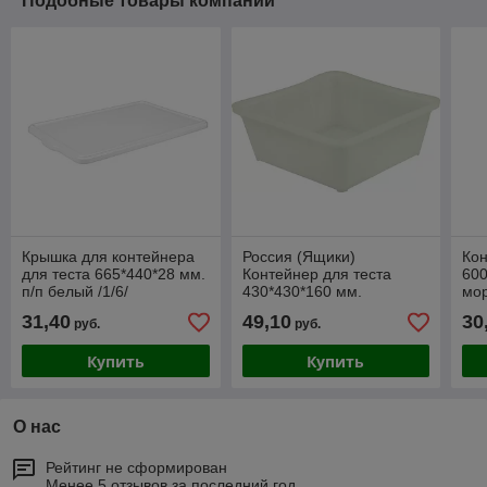
Подобные товары компании
Крышка для контейнера
Россия (Ящики)
Кон
для теста 665*440*28 мм.
Контейнер для теста
600
п/п белый /1/6/
430*430*160 мм.
мор
конусный сплошной
бел
31,40
49,10
30
руб.
руб.
морозостойкий, белый
/1/300/
Купить
Купить
О нас
Рейтинг не сформирован
Менее 5 отзывов за последний год