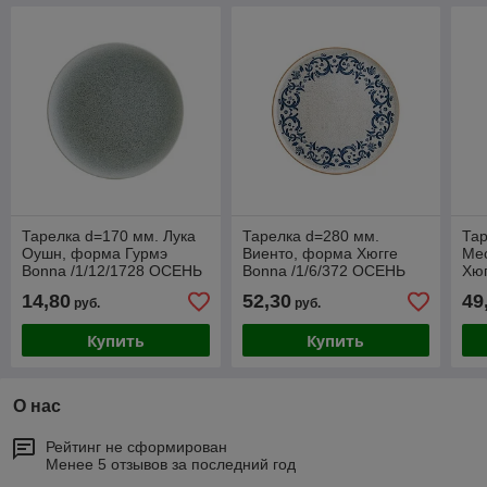
Тарелка d=170 мм. Лука
Тарелка d=280 мм.
Тар
Оушн, форма Гурмэ
Виенто, форма Хюгге
Ме
Bonna /1/12/1728 ОСЕНЬ
Bonna /1/6/372 ОСЕНЬ
Хюг
14,80
52,30
49
руб.
руб.
Купить
Купить
О нас
Рейтинг не сформирован
Менее 5 отзывов за последний год