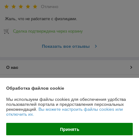
Отлично
Жаль, что не работаете с физлицами.
Сделка подтверждена через корзину
Показать все отзывы
О нас
Контакты
Обработка файлов cookie
Доставка и оплата
Мы используем файлы cookies для обеспечения удобства
пользователей портала и предоставления персональных
рекомендаций.
Вы можете настроить файлы cookies или
График работы
отключить их.
Полная версия сайта
Принять