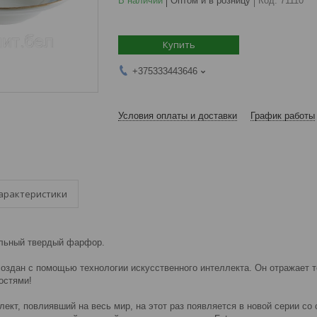
В наличии
Оптом и в розницу
Код:
71110
Купить
+375333443646
Условия оплаты и доставки
График работы
арактеристики
альный твердый фарфор.
создан с помощью технологии искусственного интеллекта. Он отражает 
остями!
лект, повлиявший на весь мир, на этот раз появляется в новой серии 