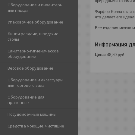
природными тонами и
Оборудование и инвентарь
для пиццы
Фарфор Bonna отлича
что делает его идеа
Упаковочное оборудование
Все изделия можно м
Линии раздачи, шведские
столы
Информация дл
Санитарно-гигиеническое
Цена:
48,80
руб.
оборудование
Весовое оборудование
Оборудование и аксессуары
для торгового зала.
Оборудование для
прачечных
Посудомоечные машины
Средства моющие, чистящие