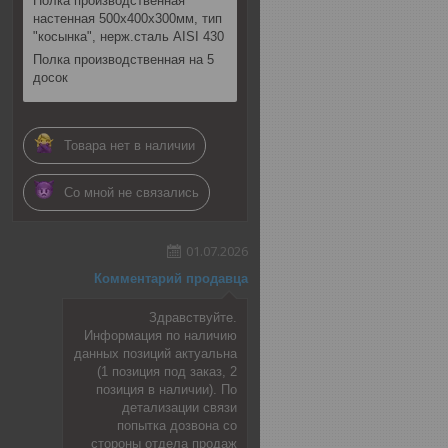
Полка производственная
настенная 500х400х300мм, тип
"косынка", нерж.сталь AISI 430
Полка производственная на 5
досок
Товара нет в наличии
Со мной не связались
01.07.2026
Комментарий продавца
Здравствуйте.
Информация по наличию
данных позиций актуальна
(1 позиция под заказ, 2
позиция в наличии). По
детализации связи
попытка дозвона со
стороны отдела продаж