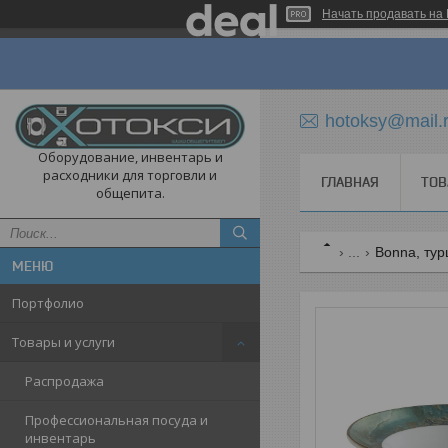
Начать продавать на 
hotoksy@mail.
Оборудование, инвентарь и
расходники для торговли и
ГЛАВНАЯ
ТОВ
общепита.
...
Bonna, ту
Портфолио
Товары и услуги
Распродажа
Профессиональная посуда и
инвентарь