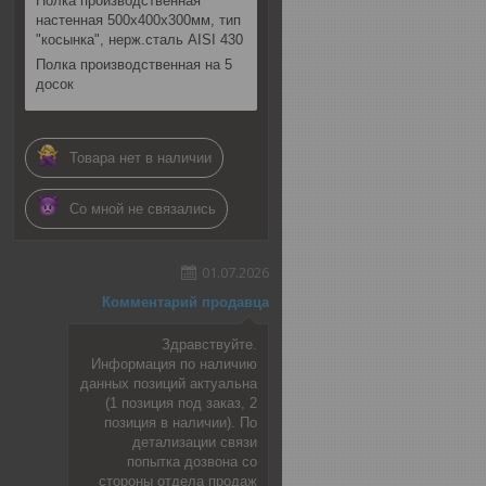
Полка производственная
настенная 500х400х300мм, тип
"косынка", нерж.сталь AISI 430
Полка производственная на 5
досок
Товара нет в наличии
Со мной не связались
01.07.2026
Комментарий продавца
Здравствуйте.
Информация по наличию
данных позиций актуальна
(1 позиция под заказ, 2
позиция в наличии). По
детализации связи
попытка дозвона со
стороны отдела продаж