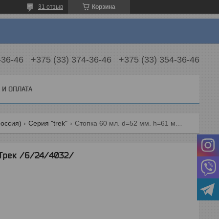
31 отзыв
Корзина
-36-46
+375 (33) 374-36-46
+375 (33) 354-36-46
 И ОПЛАТА
россия)
Серия "trek"
Стопка 60 мл. d=52 мм. h=61 мм. трек /6/24/4032/
 Трек /6/24/4032/