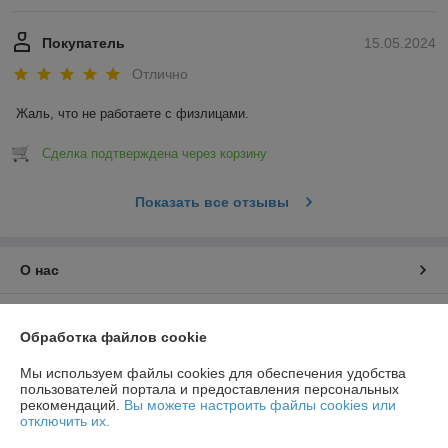
Покупатель
15.05.2024
Отлично
Жаль, что не работаете с физлицами.
Сделка подтверждена через корзину
Показать все отзывы
О нас
Контакты
Обработка файлов cookie
Доставка и оплата
Мы используем файлы cookies для обеспечения удобства
пользователей портала и предоставления персональных
рекомендаций.
Вы можете настроить файлы cookies или
График работы
отключить их.