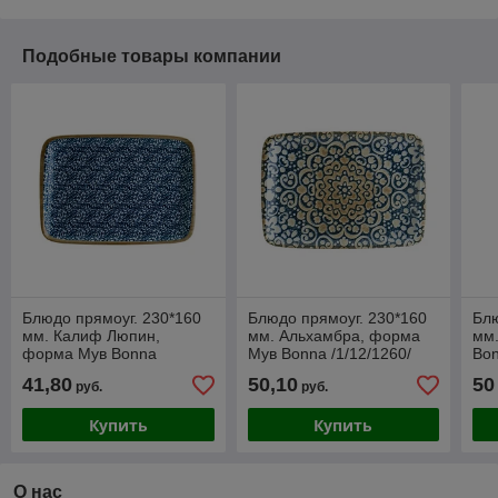
Подобные товары компании
Блюдо прямоуг. 230*160
Блюдо прямоуг. 230*160
Блю
мм. Калиф Люпин,
мм. Альхамбра, форма
мм.
форма Мув Bonna
Мув Bonna /1/12/1260/
Bon
/1/12/1260/
ВДОХНОВЕНИЕ
41,80
50,10
50
руб.
руб.
Купить
Купить
О нас