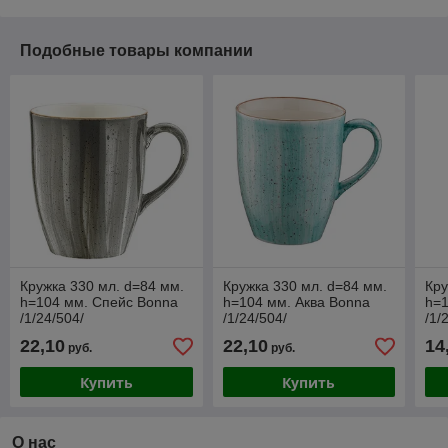
Подобные товары компании
Кружка 330 мл. d=84 мм.
Кружка 330 мл. d=84 мм.
Кру
h=104 мм. Спейс Bonna
h=104 мм. Аква Bonna
h=
/1/24/504/
/1/24/504/
/1/
22,10
22,10
14
руб.
руб.
Купить
Купить
О нас