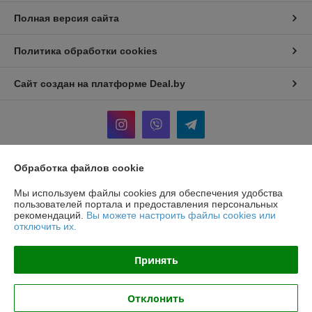
Полная версия сайта
Политика обработки cookies
Сайт создан на платформе Deal.by
Обработка файлов cookie
Информация для покупателя
Мы используем файлы cookies для обеспечения удобства
Юридическое лицо:
Общество с ограниченной ответственностью
пользователей портала и предоставления персональных
"Хотокси"
рекомендаций.
Вы можете настроить файлы cookies или
Республика Беларусь, 224704, Брестская область, г. Брест, ул.
отключить их.
Краснознаменная, д. 6, пом. 1-36
Регистрационный номер ЕГР: 291290220
Принять
УНП: 291290220
Регистрационный орган: Администрация Московского района г. Бреста
Отклонить