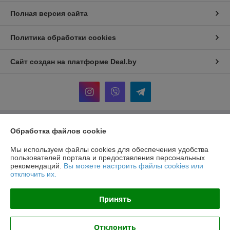
Полная версия сайта
Политика обработки cookies
Сайт создан на платформе Deal.by
Информация для покупателя
Обработка файлов cookie
Юридическое лицо:
Общество с ограниченной ответственностью
Мы используем файлы cookies для обеспечения удобства
"Хотокси"
пользователей портала и предоставления персональных
Республика Беларусь, 224704, Брестская область, г. Брест, ул.
рекомендаций.
Вы можете настроить файлы cookies или
Краснознаменная, д. 6, пом. 1-36
отключить их.
Регистрационный номер ЕГР: 291290220
Принять
УНП: 291290220
Регистрационный орган: Администрация Московского района г. Бреста
Отклонить