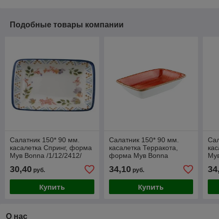
Подобные товары компании
Салатник 150* 90 мм.
Салатник 150* 90 мм.
Сал
касалетка Спринг, форма
касалетка Терракота,
кас
Мув Bonna /1/12/2412/
форма Мув Bonna
Мув
/1/12/2412/
30,40
34,10
34
руб.
руб.
Купить
Купить
О нас