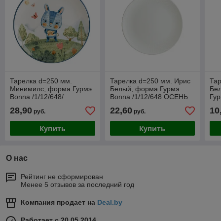
Тарелка d=250 мм.
Тарелка d=250 мм. Ирис
Тар
Минимилс, форма Гурмэ
Белый, форма Гурмэ
Бе
Bonna /1/12/648/
Bonna /1/12/648 ОСЕНЬ
Гур
28,90
22,60
10
руб.
руб.
Купить
Купить
О нас
Рейтинг не сформирован
Менее 5 отзывов за последний год
Компания продает на
Deal.by
Работает с 20.05.2014