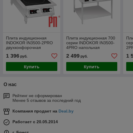
Плита индукционная
Плита индукционная 700
Пли
INDOKOR IN3500-2PRO
серии INDOKOR IN3500-
се
двухконфорочная
4PRO напольная
2P
1 396
2 499
1 
руб.
руб.
Купить
Купить
О нас
Рейтинг не сформирован
Менее 5 отзывов за последний год
Компания продает на
Deal.by
Работает с 20.05.2014
г. Брест