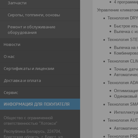
4 программи
Запчасти
Управление климатом
Сиропы, топпинги, основы
Технология DRY
Быстрое изъ
Ремонт и обслуживание
Выпечка с и
оборудования
Технология ST
Новости
Выпечка на 
Комбинирова
О нас
Технология CL
Сертификаты и лицензии
Точные датч
Автоматичес
Доставка и оплата
Технология AD
Оптимизация
Сервис
Одинаковый 
ИНФОРМАЦИЯ ДЛЯ ПОКУПАТЕЛЯ
Технология SMА
Интеллектуа
Общество с ограниченной
Технология AUT
ответственностью "Хотокси"
Автоматичес
Республика Беларусь, 224704,
Технология PRE
Брестская область, г. Брест, ул.