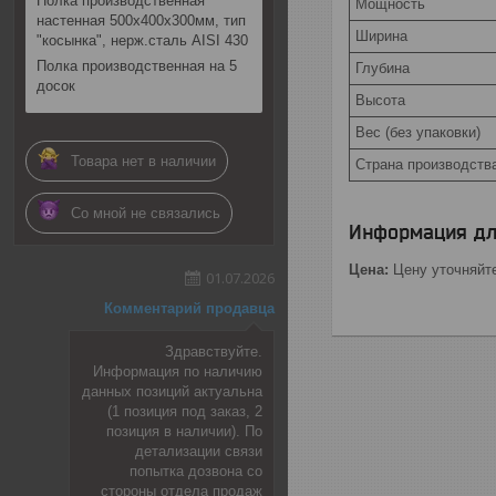
Полка производственная
Мощность
настенная 500х400х300мм, тип
Ширина
"косынка", нерж.сталь AISI 430
Полка производственная на 5
Глубина
досок
Высота
Вес (без упаковки)
Товара нет в наличии
Страна производств
Со мной не связались
Информация дл
Цена:
Цену уточняйт
01.07.2026
Комментарий продавца
Здравствуйте.
Информация по наличию
данных позиций актуальна
(1 позиция под заказ, 2
позиция в наличии). По
детализации связи
попытка дозвона со
стороны отдела продаж