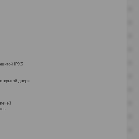
ащитой IPX5
 открытой двери
печей
лов