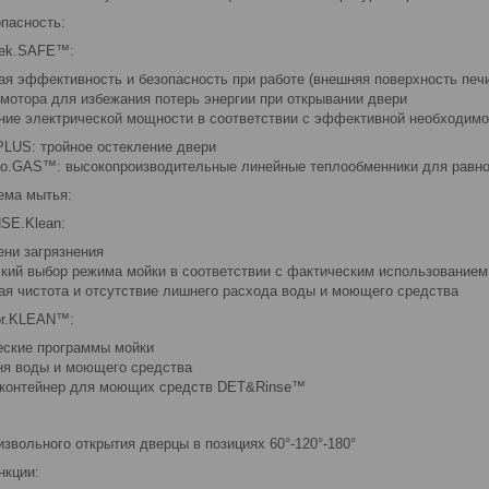
опасность:
tek.SAFE™:
я эффективность и безопасность при работе (внешняя поверхность печи
мотора для избежания потерь энергии при открывании двери
ие электрической мощности в соответствии с эффективной необходим
LUS: тройное остекление двери
do.GAS™: высокопроизводительные линейные теплообменники для равно
ема мытья:
SE.Klean:
ени загрязнения
кий выбор режима мойки в соответствии с фактическим использованием
я чистота и отсутствие лишнего расхода воды и моющего средства
or.KLEAN™:
еские программы мойки
ня воды и моющего средства
 контейнер для моющих средств DET&Rinse™
звольного открытия дверцы в позициях 60°-120°-180°
нкции: