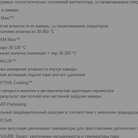
руемых полустатических положений вентилятора, устанавливаемые опе
 в камере:
.Maxi™:
ятие влажности из камеры, устанавливаемое оператором
зъятием влажности 30-260 °С
EAM.Maxi™:
пару 35-130 °C
нная выпечка конвенция + пар 35-260 °C
IMALUX™:
ики измерения влажности внутри камеры
кая активация подачи пара или его удаления
APTIVE.Cooking™:
 процесса выпечки и автоматическая адаптация параметров
результат при полной или частичной загрузке камеры
RT.Preheating:
льный предварительный разогрев в соответствии с анализом предыдущ
O.Soft:
кая регуляция увеличения температуры для приготовления деликатных и
SSURE.Steam: увеличение насыщенности и температуры пара