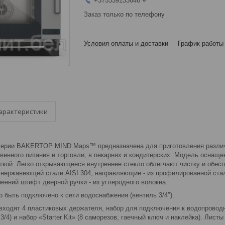
+375339133646
Заказ только по телефону
Условия оплаты и доставки
График работы
арактеристики
серии BAKERTOP MIND.Maps™ предназначена для приготовления различ
венного питания и торговли, в пекарнях и кондитерских. Модель оснаще
ткой. Легко открывающееся внутреннее стекло облегчают чистку и обес
 нержавеющей стали AISI 304, направляющие - из профилированной ста
енний штифт дверной ручки - из углеродного волокна.
 быть подключено к сети водоснабжения (вентиль 3/4″).
 входят 4 пластиковых держателя, набор для подключения к водопровод
3/4) и набор «Starter Kit» (8 саморезов, гаечный ключ и наклейка). Лис