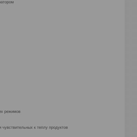
ратором
их режимов
 чувствительных к теплу продуктов