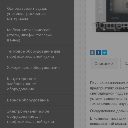
Одноразовая посуда,
упаковка, расходные
материалы
Мебель металлическая
(столы, шкафы, стеллажи,
ванны)
Тепловое оборудование для
профессиональной кухни
Описание
Х
Холодильное оборудование
Кондитерское и
Печь конвекционная 
хлебопекарное
предприятиях общест
оборудование
светодиодной подсве
углами выполнена из
Барное оборудование
технополимера, внутр
Электромеханическое
Оборудование должно
оборудование для
В комплект поставки
профессиональной кухни
невозвратный клапан 