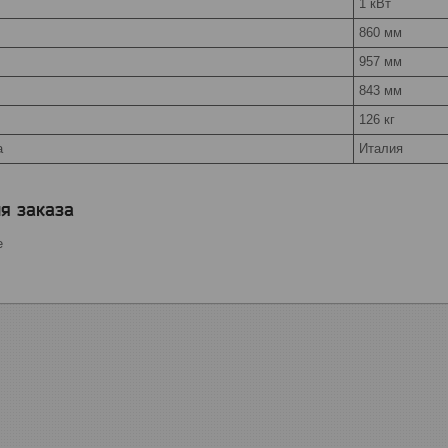
1 кВт
860 мм
957 мм
843 мм
126 кг
а
Италия
я заказа
е