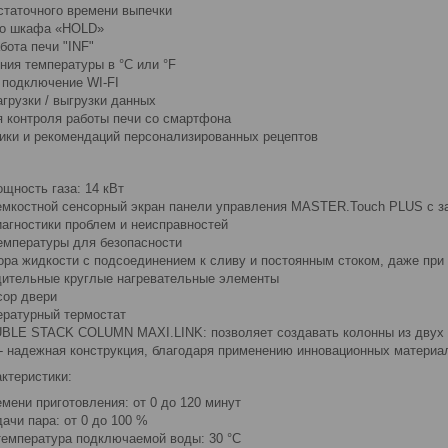
статочного времени выпечки
го шкафа «HOLD»
бота печи "INF"
ния температуры в °C или °F
 подключение WI-FI
грузки / выгрузки данных
 контроля работы печи со смартфона
ики и рекомендаций персонализированных рецептов
щность газа: 14 кВт
емкостной сенсорный экран панели управления MASTER.Touch PLUS с з
агностики проблем и неисправностей
емпературы для безопасности
ора жидкости с подсоединением к сливу и постоянным стоком, даже при
ительные круглые нагревательные элементы
сор двери
ратурный термостат
BLE STACK COLUMN MAXI.LINK: позволяет создавать колонны из двух 
- надежная конструкция, благодаря применению инновационных материа
ктеристики:
мени приготовления: от 0 до 120 минут
ачи пара: от 0 до 100 %
емпература подключаемой воды: 30 °C