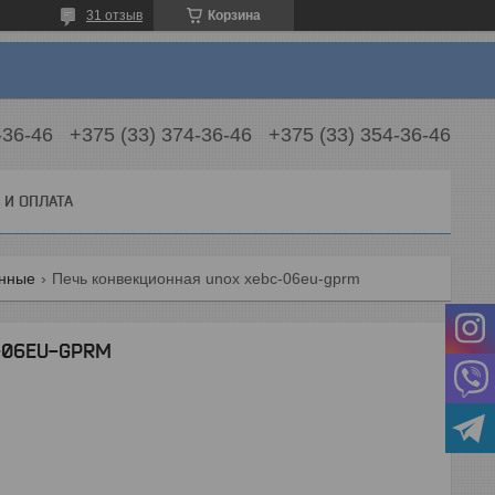
31 отзыв
Корзина
-36-46
+375 (33) 374-36-46
+375 (33) 354-36-46
 И ОПЛАТА
онные
Печь конвекционная unox xebc-06eu-gprm
C-06EU-GPRM