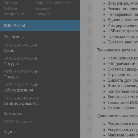
Визуализация о
Пятница
09:00-17:30
13:00-13:30
Режим теплово
Суббота
Выходной
Непрерывная ра
Воскресенье
Выходной
Единица измере
КОНТАКТЫ
Итегрированное
USB-порт для за
Приложение для
Система аналит
+375 (29) 674-36-46
Офис
Технические детали:
+375 (33) 374-36-46
Номинальная мо
Посуда
9,5”-дюймовый 
Система самоди
+375 (33) 354-36-46
Ограничитель т
Посуда
Емкость для сб
+375 (33) 913-36-46
Высокопроизвод
Оборудование
Контактный сен
Защитный темпе
+375 (29) 241-94-11
Технология DOU
Сервис и ремонт.
Небольшой вес 
Дополнительные хара
ООО "Хотокси"
Регулировка вре
Регулировка под
Максимальная т