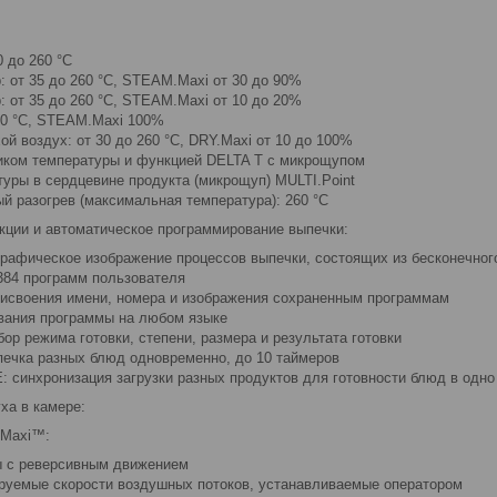
0 до 260 °C
: от 35 до 260 °C, STEAM.Maxi от 30 до 90%
: от 35 до 260 °C, STEAM.Maxi от 10 до 20%
130 °C, STEAM.Maxi 100%
ой воздух: от 30 до 260 °C, DRY.Maxi от 10 до 100%
иком температуры и функцией DELTA T с микрощупом
туры в сердцевине продукта (микрощуп) MULTI.Point
й разогрев (максимальная температура): 260 °С
ции и автоматическое программирование выпечки:
рафическое изображение процессов выпечки, состоящих из бесконечног
384 программ пользователя
исвоения имени, номера и изображения сохраненным программам
вания программы на любом языке
р режима готовки, степени, размера и результата готовки
печка разных блюд одновременно, до 10 таймеров
 синхронизация загрузки разных продуктов для готовности блюд в одно
ха в камере:
.Maxi™:
 с реверсивным движением
руемые скорости воздушных потоков, устанавливаемые оператором