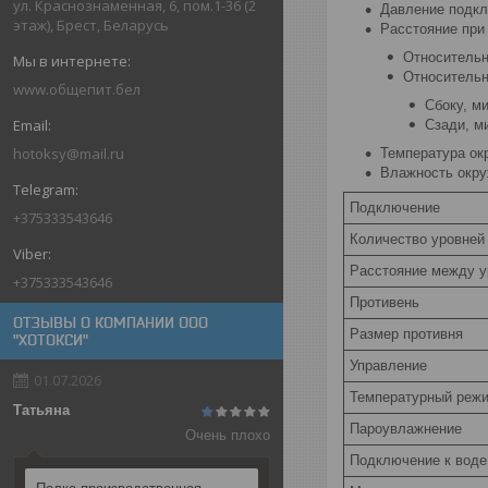
ул. Краснознаменная, 6, пом.1-36 (2
Давление подкл
этаж), Брест, Беларусь
Расстояние при 
Относительн
Относительн
www.общепит.бел
Сбоку, м
Сзади, м
hotoksy@mail.ru
Температура ок
Влажность окру
Подключение
+375333543646
Количество уровней
Расстояние между 
+375333543646
Противень
ОТЗЫВЫ О КОМПАНИИ ООО
Размер противня
"ХОТОКСИ"
Управление
01.07.2026
Температурный реж
Татьяна
Пароувлажнение
Очень плохо
Подключение к воде