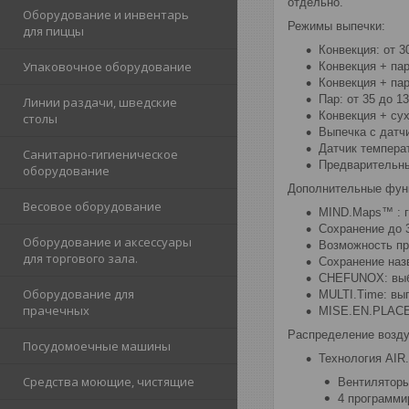
отдельно.
Оборудование и инвентарь
Режимы выпечки:
для пиццы
Конвекция: от 3
Упаковочное оборудование
Конвекция + пар
Конвекция + пар
Пар: от 35 до 
Линии раздачи, шведские
Конвекция + сух
столы
Выпечка с датч
Датчик темпера
Санитарно-гигиеническое
Предварительны
оборудование
Дополнительные функ
Весовое оборудование
MIND.Maps™ : г
Сохранение до 
Оборудование и аксессуары
Возможность пр
для торгового зала.
Сохранение наз
CHEFUNOX: выбо
Оборудование для
MULTI.Time: вы
прачечных
MISE.EN.PLACE:
Распределение возду
Посудомоечные машины
Технология AIR
Средства моющие, чистящие
Вентиляторы
4 программи