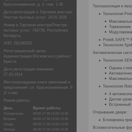
Краснознаменная, д. 6, пом. 1-36
Теплоизоляция и без
Дата регистрации в Торговом реестре/
Технология Pro
Реестре бытовых услуг: 19.01.2026
Максимальна
Номер в Торговом реестре/Реестре
Торможение 
бытовых услуг: 766739, Республика
Модулирован
Беларусь
Protek.SAFE™ P
УНП: 291290220
Технология Spi
Регистрационный орган:
Автоматическая сист
Администрация Московского района г.
Технология SEN
Бреста
Оценка степ
Дата регистрации компании:
Автоматичес
27.03.2014
Максимальна
Местонахождение книги замечаний и
Технология Rot
предложений: ул. Краснознаменная, 6
(2 этаж)
4 автоматич
Датчик уров
Режим работы:
Встроенный
День
Время работы
Открывание двери:
Понедельник
09:00-17:30
13:00-13:30
Вторник
09:00-17:30
13:00-13:30
Блокировка прои
Среда
09:00-17:30
13:00-13:30
Вспомогательные фу
Четверг
09:00-17:30
13:00-13:30