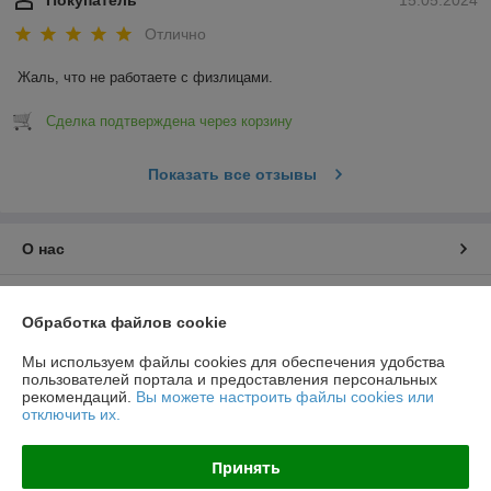
Отлично
Жаль, что не работаете с физлицами.
Сделка подтверждена через корзину
Показать все отзывы
О нас
Контакты
Обработка файлов cookie
Доставка и оплата
Мы используем файлы cookies для обеспечения удобства
пользователей портала и предоставления персональных
рекомендаций.
Вы можете настроить файлы cookies или
График работы
отключить их.
Полная версия сайта
Принять