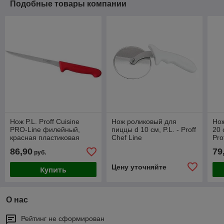
Подобные товары компании
Нож P.L. Proff Cuisine
Нож роликовый для
Но
PRO-Line филейный,
пиццы d 10 см, P.L. - Proff
20 
красная пластиковая
Chef Line
Pro
ручка, 20 см, P.L. Proff
86,90
79
руб.
Cuisine
Цену уточняйте
Купить
О нас
Рейтинг не сформирован