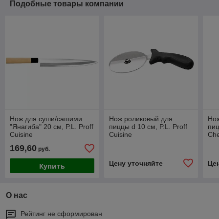
Подобные товары компании
Нож для суши/сашими
Нож роликовый для
Но
"Янагиба" 20 см, P.L. Proff
пиццы d 10 см, P.L. Proff
пиц
Cuisine
Cuisine
Che
169,60
руб.
Цену уточняйте
Це
Купить
О нас
Рейтинг не сформирован