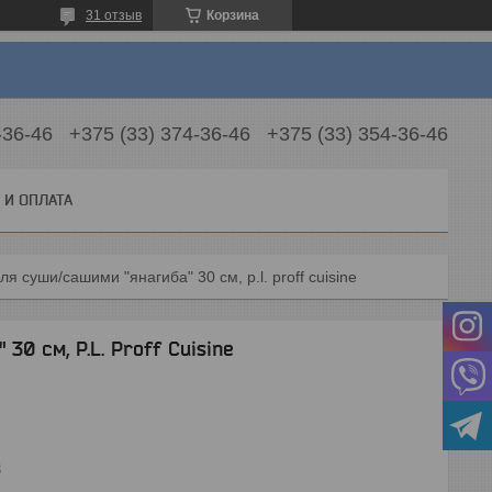
31 отзыв
Корзина
-36-46
+375 (33) 374-36-46
+375 (33) 354-36-46
 И ОПЛАТА
ля суши/сашими "янагиба" 30 см, p.l. proff cuisine
0 см, P.L. Proff Cuisine
3