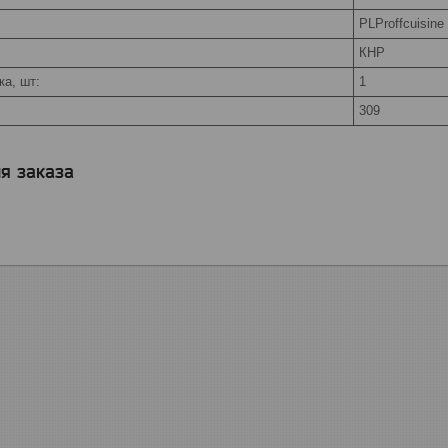
PLProffcuisine
КНР
а, шт:
1
309
я заказа