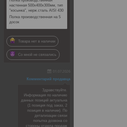
Полка производственная
настенная 500х400х300мм, тип
"косынка", нерж.сталь AISI 430
Полка производственная на 5
досок
Товара нет в наличии
Со мной не связались
01.07.2026
Комментарий продавца
Здравствуйте.
Информация по наличию
данных позиций актуальна
(1 позиция под заказ, 2
позиция в наличии). По
детализации связи
попытка дозвона со
стороны отдела продаж