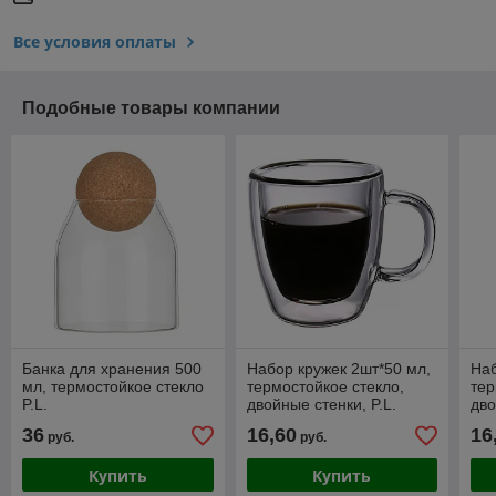
Все условия оплаты
Подобные товары компании
Банка для хранения 500
Набор кружек 2шт*50 мл,
Наб
мл, термостойкое стекло
термостойкое стекло,
тер
P.L.
двойные стенки, P.L.
дво
36
16,60
16
руб.
руб.
Купить
Купить