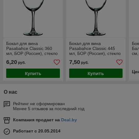
Бокал для вина
Бокал для вина
Бок
Pasabahce Classic 360
Pasabahce Classic 445
Бал
мл, БОР (Россия), стекло
мл, БОР (Россия), стекло
см,
6,20
7,50
руб.
руб.
Це
Купить
Купить
О нас
Рейтинг не сформирован
Менее 5 отзывов за последний год
Компания продает на
Deal.by
Работает с 20.05.2014