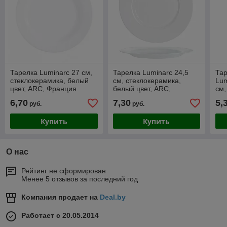
Тарелка Luminarc 27 см,
Тарелка Luminarc 24,5
Тар
стеклокерамика, белый
см, стеклокерамика,
Lum
цвет, ARC, Франция
белый цвет, ARC,
см,
(/6/24)
Франция (/6/)
бел
6,70
7,30
5,
руб.
руб.
Фра
Купить
Купить
О нас
Рейтинг не сформирован
Менее 5 отзывов за последний год
Компания продает на
Deal.by
Работает с 20.05.2014