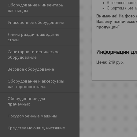
Выполнен полно
Оборудование и инвентарь
С бортом / без 
для пиццы
Внимание! На фото 
Вашему техническом
Упаковочное оборудование
продукции"
Линии раздачи, шведские
столы
Информация дл
Санитарно-гигиеническое
оборудование
Цена:
249
руб.
Весовое оборудование
Оборудование и аксессуары
для торгового зала.
Оборудование для
прачечных
Посудомоечные машины
Средства моющие, чистящие