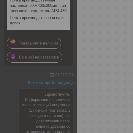
Полка производственная
настенная 500х400х300мм, тип
"косынка", нерж.сталь AISI 430
Полка производственная на 5
досок
Товара нет в наличии
Со мной не связались
01.07.2026
Комментарий продавца
Здравствуйте.
Информация по наличию
данных позиций актуальна
(1 позиция под заказ, 2
позиция в наличии). По
детализации связи
попытка дозвона со
стороны отдела продаж