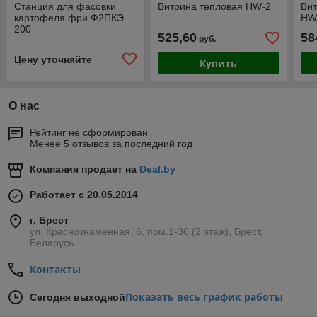
Станция для фасовки
Витрина тепловая HW-2
Вит
картофеля фри Ф2ПКЭ
HW
200
525,60
58
руб.
Цену уточняйте
Купить
О нас
Рейтинг не сформирован
Менее 5 отзывов за последний год
Компания продает на
Deal.by
Работает с 20.05.2014
г. Брест
ул. Краснознаменная, 6, пом.1-36 (2 этаж), Брест,
Беларусь
Контакты
Показать весь график работы
Сегодня выходной