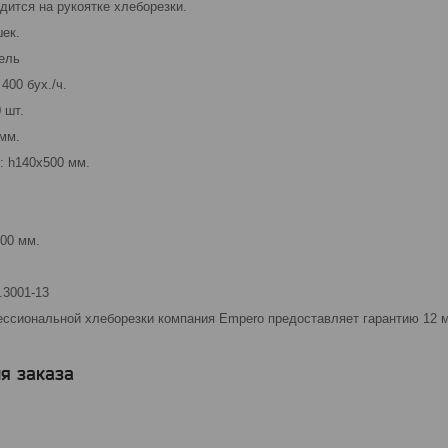
дится на рукоятке хлеборезки.
шек.
ель
400 бух./ч.
 шт.
 мм.
: h140х500 мм.
100 мм.
3001-13
ссиональной хлеборезки компания Empero предоставляет гарантию 12 
я заказа