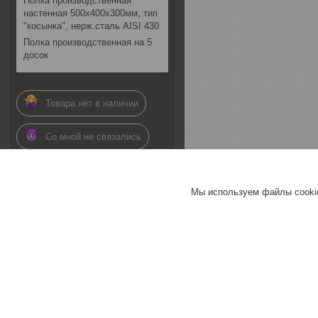
Полка производственная
настенная 500х400х300мм, тип
"косынка", нерж.сталь AISI 430
Полка производственная на 5
досок
Товара нет в наличии
Со мной не связались
01.07.2026
Мы используем файлы cookie
Комментарий продавца
Здравствуйте.
Информация по наличию
данных позиций актуальна
(1 позиция под заказ, 2
позиция в наличии). По
детализации связи
попытка дозвона со
стороны отдела продаж