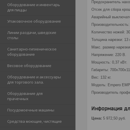
Предохранитель нахо
Оборудование и инвентарь
Отсек для сбора кро
для пиццы
Аварийный выключат
Упаковочное оборудование
Производительность: 
Количество ножей: 30
Линии раздачи, шведские
столы
Толщина нарезки: 13
Макс. размер нарезки
Санитарно-гигиеническое
оборудование
Напряжение: 220 В.
Мощность: 0,37 кВт.
Весовое оборудование
Габариты: 700x700x1
Оборудование и аксессуары
Вес: 132 кг.
для торгового зала.
Модель: Empero EMP.
Производитель профе
Оборудование для
прачечных
Информация дл
Посудомоечные машины
Цена:
5 972,50
руб.
Средства моющие, чистящие