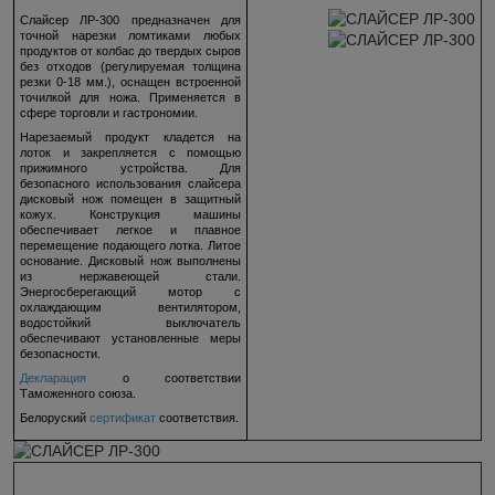
Слайсер ЛР-300 предназначен для
точной нарезки ломтиками любых
продуктов от колбас до твердых сыров
без отходов (регулируемая толщина
резки 0-18 мм.), оснащен встроенной
точилкой для ножа. Применяется в
сфере торговли и гастрономии.
Нарезаемый продукт кладется на
лоток и закрепляется с помощью
прижимного устройства. Для
безопасного использования слайсера
дисковый нож помещен в защитный
кожух. Конструкция машины
обеспечивает легкое и плавное
перемещение подающего лотка. Литое
основание. Дисковый нож выполнены
из нержавеющей стали.
Энергосберегающий мотор с
охлаждающим вентилятором,
водостойкий выключатель
обеспечивают установленные меры
безопасности.
Декларация
о соответствии
Таможенного союза.
Белоруский
сертификат
соответствия.