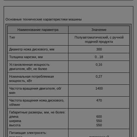
Основные технические характеристики машины
Наименование параметра
Значение
Тип
Полуавтоматический, с ручной
подачей продукта
Диаметр ножа дискового, мм
300
Толщина нарезки, мм
0...18
Установленная мощность
0,16
двигателя, кВт, не более
Номинальная потребляемая
0,27
мощность, кВт
Частота вращения двигателя, об/
1400
мин
Частота вращения ножа дискового,
470
об/мин
Габаритные размеры, мм, не более:
длина
600
ширина
550
высота
550
Питающая электросеть:
род тока
переменный