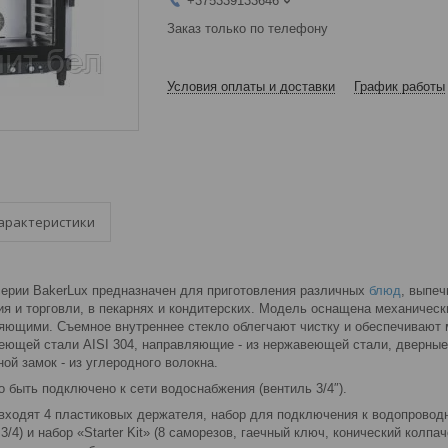
+375339133646
Заказ только по телефону
Условия оплаты и доставки
График работы
арактеристики
ерии BakerLux предназначен для приготовления различных
блюд
, выпеч
ия и торговли, в пекарнях и кондитерских. Модель оснащена механичес
яющими. Съемное внутреннее стекло облегчают чистку и обеспечивают 
еющей стали AISI 304, направляющие - из нержавеющей стали, дверны
ой замок - из углеродного волокна.
 быть подключено к сети водоснабжения (вентиль 3/4″).
 входят 4 пластиковых держателя, набор для подключения к водопровод
3/4) и набор «Starter Kit» (8 саморезов, гаечный ключ, конический колпа