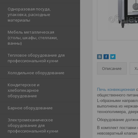
Одноразовая посуда,
упаковка, расходные
материалы
Мебель металлическая
(столы, шкафы, стеллажи,
ванны)
Тепловое оборудование для
профессиональной кухни
Описание
Х
Холодильное оборудование
Кондитерское и
Печь конвекционная
с
хлебопекарное
общественного питан
оборудование
L-образными направл
выполнена из нержав
Барное оборудование
технополимера, дверн
Электромеханическое
Оборудование должно
оборудование для
В комплект поставки
профессиональной кухни
невозвратный клапан 