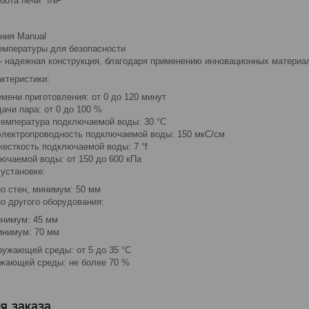
бота печи "INF"
ния Manual
емпературы для безопасности
- надежная конструкция, благодаря применению инновационных материа
ктеристики:
мени приготовления: от 0 до 120 минут
ачи пара: от 0 до 100 %
емпература подключаемой воды: 30 °C
лектропроводность подключаемой воды: 150 мкС/см
есткость подключаемой воды: 7 °f
ючаемой воды: от 150 до 600 кПа
установке:
о стен, минимум: 50 мм
о другого оборудования:
инимум: 45 мм
инимум: 70 мм
ружающей среды: от 5 до 35 °C
жающей среды: не более 70 %
я заказа