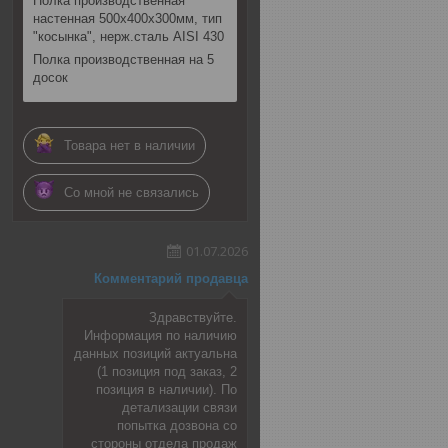
Полка производственная
настенная 500х400х300мм, тип
"косынка", нерж.сталь AISI 430
Полка производственная на 5
досок
Товара нет в наличии
Со мной не связались
01.07.2026
Комментарий продавца
Здравствуйте.
Информация по наличию
данных позиций актуальна
(1 позиция под заказ, 2
позиция в наличии). По
детализации связи
попытка дозвона со
стороны отдела продаж