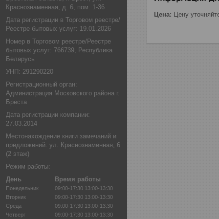
Краснознаменная, д. 6, пом. 1-36
Цена:
Цену уточняйт
Дата регистрации в Торговом реестре/
Реестре бытовых услуг: 19.01.2026
Номер в Торговом реестре/Реестре
бытовых услуг: 766739, Республика
Беларусь
УНП: 291290220
Регистрационный орган:
Администрация Московского района г.
Бреста
Дата регистрации компании:
27.03.2014
Местонахождение книги замечаний и
предложений: ул. Краснознаменная, 6
(2 этаж)
Режим работы:
День
Время работы
Понедельник
09:00-17:30
13:00-13:30
Вторник
09:00-17:30
13:00-13:30
Среда
09:00-17:30
13:00-13:30
Четверг
09:00-17:30
13:00-13:30