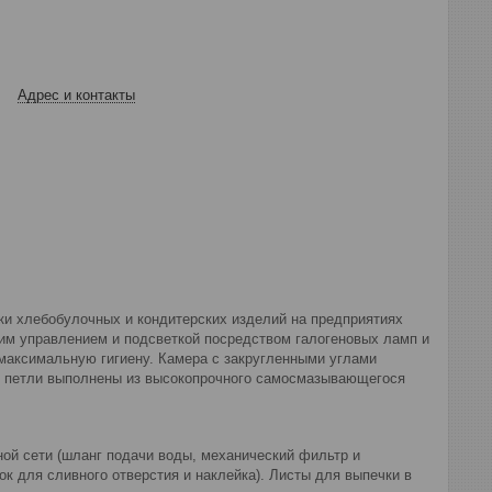
Адрес и контакты
ки хлебобулочных и кондитерских изделий на предприятиях
ким управлением и подсветкой посредством галогеновых ламп и
максимальную гигиену. Камера с закругленными углами
е петли выполнены из высокопрочного самосмазывающегося
ной сети (шланг подачи воды, механический фильтр и
чок для сливного отверстия и наклейка). Листы для выпечки в