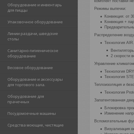
комплект поставки не
Оборудование и инвентарь
Режимы выпечки:
для пиццы
Конвекция: от 3
Упаковочное оборудование
Конвекция + пар
Предварительны
Линии раздачи, шведские
Распределение возду
столы
Технология AIR.
Санитарно-гигиеническое
Вентиляторы
оборудование
2 скорости 
Управление климатом
Весовое оборудование
Технология DRY
Технология STE
Оборудование и аксессуары
для торгового зала.
Теплоизоляция и без
Технология Pro
Оборудование для
Запатентованная две
прачечных
Блокировка прои
Посудомоечные машины
Изменение напр
Вспомогательные фу
Средства моющие, чистящие
Визуализация о