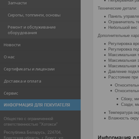
Непрерывная ра
Запчасти
Технические детали:
Сиропы, топпинги, основы
Панель управле
Ограничитель т
Ремонт и обслуживание
Небольшой вес 
оборудования
Дополнительные хара
Регулировка вре
Новости
Регулировка под
Максимальная т
О нас
Максимальная э
Максимальная ж
Сертификаты и лицензии
Давление подкл
Расстояние при 
Доставка и оплата
Относительн
Относительн
Сервис
Сбоку, м
Сзади, м
ИНФОРМАЦИЯ ДЛЯ ПОКУПАТЕЛЯ
Температура ок
Влажность окру
Общество с ограниченной
ответственностью "Хотокси"
Республика Беларусь, 224704,
Информация дл
Брестская область, г. Брест, ул.