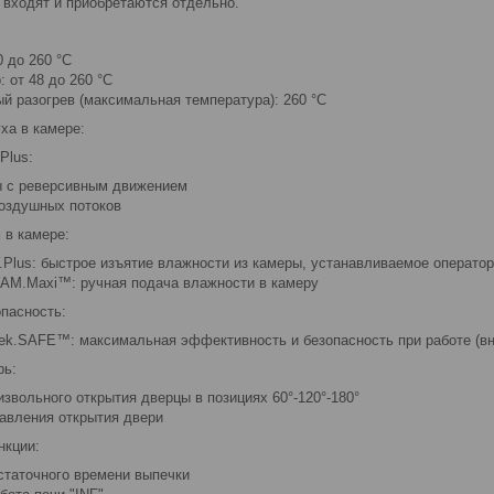
 входят и приобретаются отдельно.
0 до 260 °C
: от 48 до 260 °C
й разогрев (максимальная температура): 260 °С
ха в камере:
Plus:
 с реверсивным движением
воздушных потоков
 в камере:
.Plus: быстрое изъятие влажности из камеры, устанавливаемое операто
AM.Maxi™: ручная подача влажности в камеру
опасность:
tek.SAFE™: максимальная эффективность и безопасность при работе (вн
рь:
звольного открытия дверцы в позициях 60°-120°-180°
авления открытия двери
нкции:
статочного времени выпечки