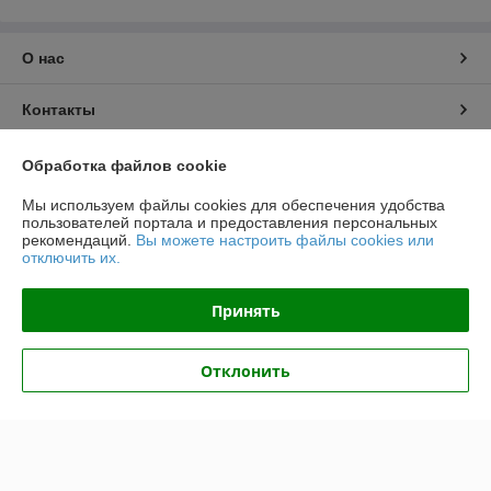
О нас
Контакты
Доставка и оплата
Обработка файлов cookie
Мы используем файлы cookies для обеспечения удобства
График работы
пользователей портала и предоставления персональных
рекомендаций.
Вы можете настроить файлы cookies или
отключить их.
Полная версия сайта
Принять
Политика обработки cookies
Сайт создан на платформе Deal.by
Отклонить