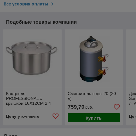
Все условия оплаты
Подобные товары компании
Кастрюля
Смягчитель воды 20 (20
Дек
PROFESSIONAL с
л)
Som
крышкой 16Х12СМ 2,4
л, 
759,70
руб.
литров
Цену уточняйте
Це
Купить