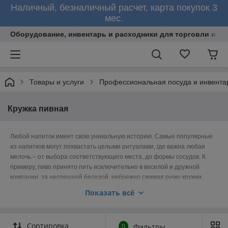
Наличный, безналичный расчет, карта покупок 3
мес.
Оборудование, инвентарь и расходники для торговли и об
Товары и услуги
Профессиональная посуда и инвента
Кружка пивная
Любой напиток имеет свою уникальную историю. Самые популярные
из напитков могут похвастать целыми ритуалами, где важна любая
мелочь – от выбора соответствующего места, до формы сосудов. К
примеру, пиво принято пить исключительно в веселой и дружной
компании, за неспешной беседой, небрежно сжимая ручку кружки,
обязательно холодным, чтобы пивная кружка запотела. Да и кружка
Показать всё
должна быть совершенно особенной, чтобы уже при первом взгляде
на нее было понятно: это именно кружка для пива. Ведь эти сосуды
имеют свою собственную историю, долгую, как и история самого пива.
Сортировка
0
Фильтры