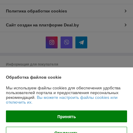
Политика обработки cookies
Сайт создан на платформе Deal.by
Информация для покупателя
Юридическое лицо:
Общество с ограниченной ответственностью
Обработка файлов cookie
"Хотокси"
Республика Беларусь, 224704, Брестская область, г. Брест, ул.
Краснознаменная, д. 6, пом. 1-36
Мы используем файлы cookies для обеспечения удобства
пользователей портала и предоставления персональных
Регистрационный номер ЕГР: 291290220
рекомендаций.
Вы можете настроить файлы cookies или
отключить их.
УНП: 291290220
Регистрационный орган: Администрация Московского района г. Бреста
Принять
Дата регистрации компании: 27.03.2014
Отклонить