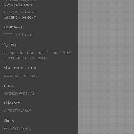
Оборудование
+375 (29) 241-94-11
Сервис и ремонт.
ООО "Хотокси"
ул. Краснознаменная, 6, пом.1-36 (2
этаж), Брест, Беларусь
www.общепит.бел
hotoksy@mail.ru
+375333543646
+375333543646