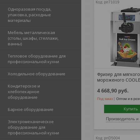
рп71019
Одноразовая посуда,
упаковка, расходные
материалы
Мебель металлическая
(столы, шкафы, стеллажи,
ванны)
Тепловое оборудование для
профессиональной кухни
Холодильное оборудование
Фризер для мягког
мороженого COOLE
Кондитерское и
4 668,90
руб.
хлебопекарное
оборудование
Под заказ
Оптом и в роз
Купить
Барное оборудование
Производитель и 
Электромеханическое
оборудование для
профессиональной кухни
рпD5004