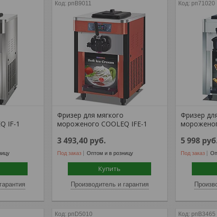
рпB9011
рп71020
о
Фризер для мягкого
Фризер дл
Q IF-1
мороженого COOLEQ IFE-1
мороженог
3 493,40
руб.
5 998
руб
ницу
Под заказ
Оптом и в розницу
Под заказ
Оп
Купить
гарантия
Производитель и гарантия
Произво
рпD5010
рпB3465