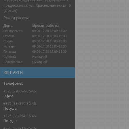
Местонахождение книги замечаний и
предложений: ул. Краснознаменная, 6
(2 этаж)
Режим работы:
День
Время работы
Понедельник
09:00-17:30
13:00-13:30
Вторник
09:00-17:30
13:00-13:30
Среда
09:00-17:30
13:00-13:30
Четверг
09:00-17:30
13:00-13:30
Пятница
09:00-17:30
13:00-13:30
Суббота
Выходной
Воскресенье
Выходной
КОНТАКТЫ
+375 (29) 674-36-46
Офис
+375 (33) 374-36-46
Посуда
+375 (33) 354-36-46
Посуда
+375 (33) 913-36-46