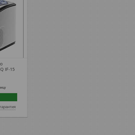
го
Q IF-15
ницу
гарантия