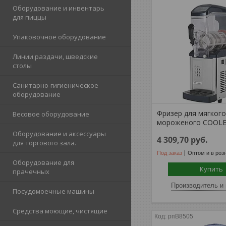
Оборудование и инвентарь
для пиццы
Упаковочное оборудование
Линии раздачи, шведские
столы
Санитарно-гигиеническое
оборудование
Фризер для мягког
Весовое оборудование
мороженого COOLE
Оборудование и аксессуары
4 309,70
руб.
для торгового зала.
Под заказ
Оптом и в роз
Оборудование для
Купить
прачечных
Производитель и 
Посудомоечные машины
Средства моющие, чистящие
рпB8505