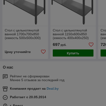
Стол с цельнотянутой
Стол с цельнотянутой
Сто
ванной 1700х700х850
ванной 1150х600х850
ва
(емкость 500х500х300)
(емкость 400х400х250)
(ем
697
72
руб.
Цену уточняйте
Купить
О нас
Рейтинг не сформирован
Менее 5 отзывов за последний год
Компания продает на
Deal.by
Работает с 20.05.2014
г. Брест