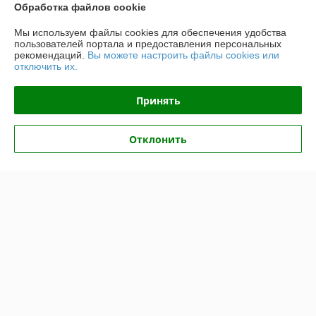
Доставка и оплата
Обработка файлов cookie
Мы используем файлы cookies для обеспечения удобства
График работы
пользователей портала и предоставления персональных
рекомендаций.
Вы можете настроить файлы cookies или
отключить их.
Полная версия сайта
Принять
Политика обработки cookies
Сайт создан на платформе Deal.by
Отклонить
Информация для покупателя
Юридическое лицо:
Общество с ограниченной ответственностью
"Хотокси"
Республика Беларусь, 224704, Брестская область, г. Брест, ул.
Краснознаменная, д. 6, пом. 1-36
Регистрационный номер ЕГР: 291290220