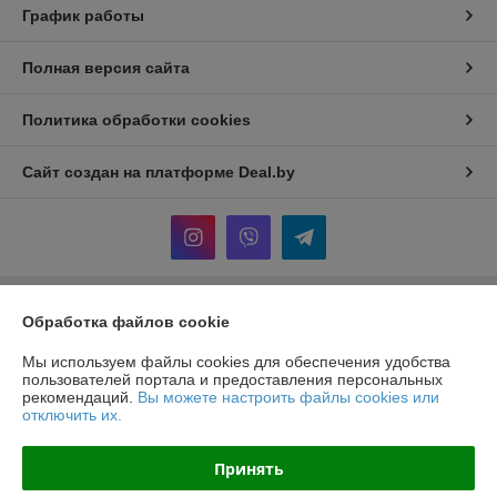
График работы
Полная версия сайта
Политика обработки cookies
Сайт создан на платформе Deal.by
Информация для покупателя
Обработка файлов cookie
Юридическое лицо:
Общество с ограниченной ответственностью
Мы используем файлы cookies для обеспечения удобства
"Хотокси"
пользователей портала и предоставления персональных
Республика Беларусь, 224704, Брестская область, г. Брест, ул.
рекомендаций.
Вы можете настроить файлы cookies или
Краснознаменная, д. 6, пом. 1-36
отключить их.
Регистрационный номер ЕГР: 291290220
Принять
УНП: 291290220