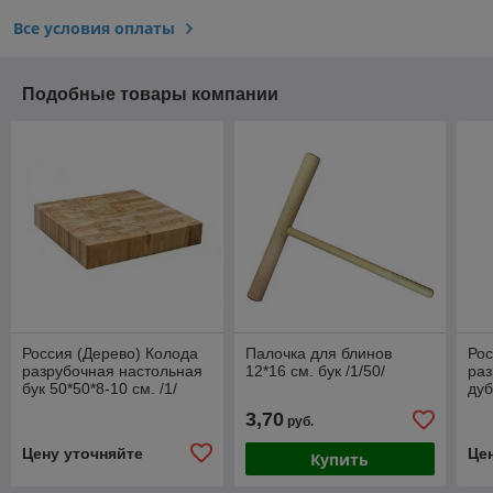
Все условия оплаты
Подобные товары компании
Россия (Дерево) Колода
Палочка для блинов
Рос
разрубочная настольная
12*16 см. бук /1/50/
раз
бук 50*50*8-10 см. /1/
дуб
(с 
3,70
руб.
/1/
Цену уточняйте
Це
Купить