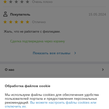
Очень плохо
Покупатель
15.05.2024
Отлично
Жаль, что не работаете с физлицами.
Сделка подтверждена через корзину
Показать все отзывы
О нас
Контакты
Обработка файлов cookie
Доставка и оплата
Мы используем файлы cookies для обеспечения удобства
пользователей портала и предоставления персональных
рекомендаций.
Вы можете настроить файлы cookies или
График работы
отключить их.