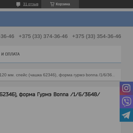
31 отзыв
Корзина
-36-46
+375 (33) 374-36-46
+375 (33) 354-36-46
 И ОПЛАТА
Блюдце d=120 мм. спейс (чашка 62346), форма гурмэ bonna /1/6/3648/
62346), форма Гурмэ Bonna /1/6/3648/