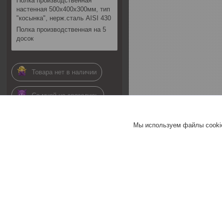
Полка производственная
настенная 500х400х300мм, тип
"косынка", нерж.сталь AISI 430
Полка производственная на 5
досок
Товара нет в наличии
Со мной не связались
01.07.2026
Мы используем файлы cookie
Комментарий продавца
Здравствуйте.
Информация по наличию
данных позиций актуальна
(1 позиция под заказ, 2
позиция в наличии). По
детализации связи
попытка дозвона со
стороны отдела продаж