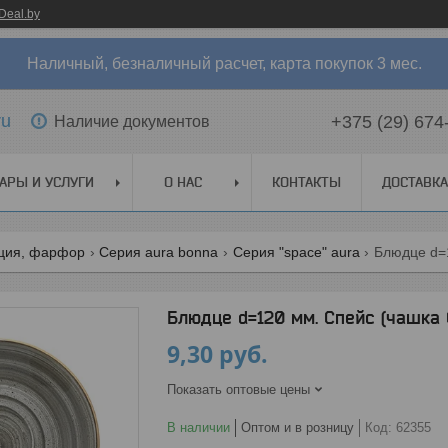
Deal.by
Наличный, безналичный расчет, карта покупок 3 мес.
ru
+375 (29) 674
Наличие документов
АРЫ И УСЛУГИ
О НАС
КОНТАКТЫ
ДОСТАВКА
рция, фарфор
Серия aura bonna
Серия "space" aura
Блюдце d=120 мм. Спейс (чашка 
9,30
руб.
Показать оптовые цены
В наличии
Оптом и в розницу
Код:
62355