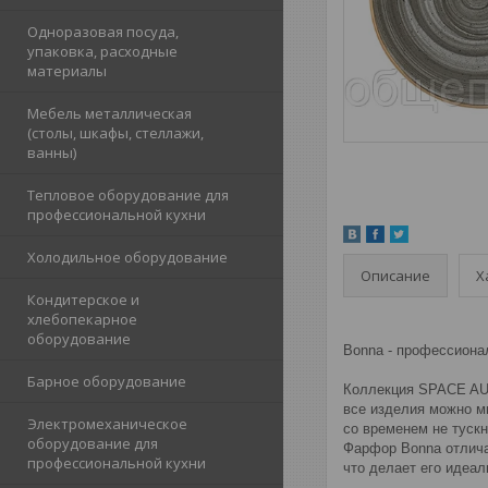
Одноразовая посуда,
упаковка, расходные
материалы
Мебель металлическая
(столы, шкафы, стеллажи,
ванны)
Тепловое оборудование для
профессиональной кухни
Холодильное оборудование
Описание
Х
Кондитерское и
хлебопекарное
оборудование
Bonna - профессион
Барное оборудование
Коллекция SPACE AUR
все изделия можно м
Электромеханическое
со временем не тускн
оборудование для
Фарфор Bonna отлича
профессиональной кухни
что делает его идеа