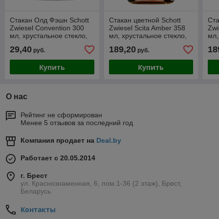
Стакан Олд Фэшн Schott
Стакан цветной Schott
Ста
Zwiesel Convention 300
Zwiesel Scita Amber 358
Zwi
мл, хрустальное стекло,
мл, хрустальное стекло,
мл,
Германия
Германия
Ге
29,40
189,20
18
руб.
руб.
Купить
Купить
О нас
Рейтинг не сформирован
Менее 5 отзывов за последний год
Компания продает на
Deal.by
Работает с 20.05.2014
г. Брест
ул. Краснознаменная, 6, пом.1-36 (2 этаж), Брест,
Беларусь
Контакты