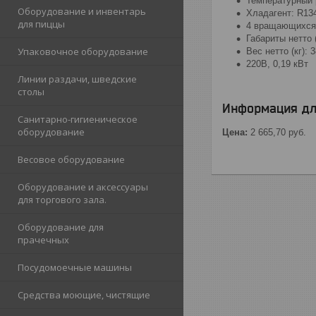
Температурный р
Оборудование и инвентарь
Хладагент: R134
для пиццы
4 вращающихся к
Габариты нетто 
Упаковочное оборудование
Вес нетто (кг): 3
220В, 0,19 кВт
Линии раздачи, шведские
столы
Информация дл
Санитарно-гигиеническое
оборудование
Цена:
2 665,70
руб.
Весовое оборудование
Оборудование и аксессуары
для торгового зала.
Оборудование для
прачечных
Посудомоечные машины
Средства моющие, чистящие