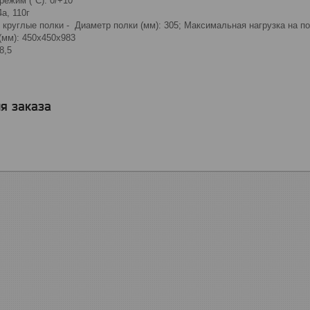
ежим (°С): 0/+10
a, 110г
руглые полки - Диаметр полки (мм): 305; Максимальная нагрузка на пол
(мм): 450х450х983
8,5
я заказа