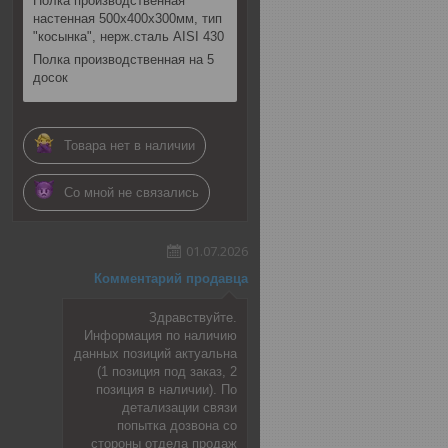
Полка производственная
настенная 500х400х300мм, тип
"косынка", нерж.сталь AISI 430
Полка производственная на 5
досок
Товара нет в наличии
Со мной не связались
01.07.2026
Комментарий продавца
Здравствуйте.
Информация по наличию
данных позиций актуальна
(1 позиция под заказ, 2
позиция в наличии). По
детализации связи
попытка дозвона со
стороны отдела продаж